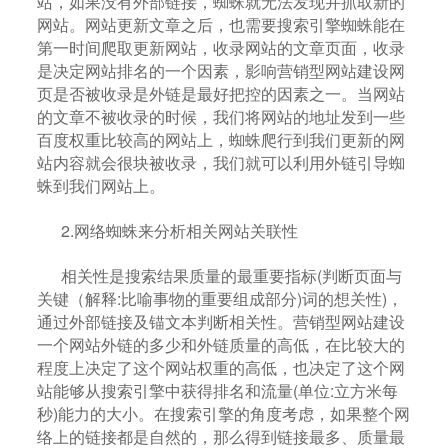
站，如果没有外部链接，蜘蛛就无法发现并抓取新的
网站。网站更新文章之后，也需要搜索引擎蜘蛛能在
第一时间爬取更新网站，收录网站的文章页面，收录
是决定网站排名的一个因素，影响营销型网站建设网
页是否被收录是外链是最好把控的因素之一。当网站
的文章不被收录的时候，我们将网站的地址发到一些
百度权重比较高的网站上，蜘蛛爬行到我们更新的网
站内容就会很块被收录，我们就可以利用外链引导蜘
蛛到我们网站上。
2.网络蜘蛛来分析相关网站关联性
相关性是搜索结果质量
的最重要指标
(判断页面与
关键（解释:比喻事物的重要组成部分)词的想关性)，
通过外部链接及锚文本
判断相关性。营销型网站建设
一个网站外链的多少和外链质量的高低，在比较大的
程度上决定了这个网站权重的高低，也决定了这个网
站能够从搜索引擎中获得排名和流量(单位:立方米每
秒)能力的大小。在搜索引擎的角度
考虑
，如果整个网
络上的链接都是自然的，那么得到链接最多、质量最