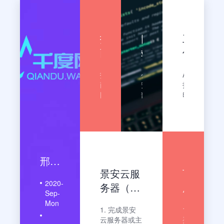
找
网
工
商
站
信
网
如
部
找
公
A4
客
何
网
商
安
打
服
在
站
网
部
印
客
备
纸
平
公
备
服
案
打
台
安
案
平
网
印
操
部
注
台
址：
《注
是
http://www.beian.gov.cn
销
作
备
销
找
代
备
邢台市召开全市网络安全管理工作会议
指
案
流
商
理
案
景安云服
百
网
收
申
南
及
程
2020-
为
费
请
务器（主
度
流
Sep-
会
标
表》
机）怎么
云
Mon
程
员
准：
并
1. 完成景安
1. 购
备案及流
服
新
300
填
云服务器或主
买