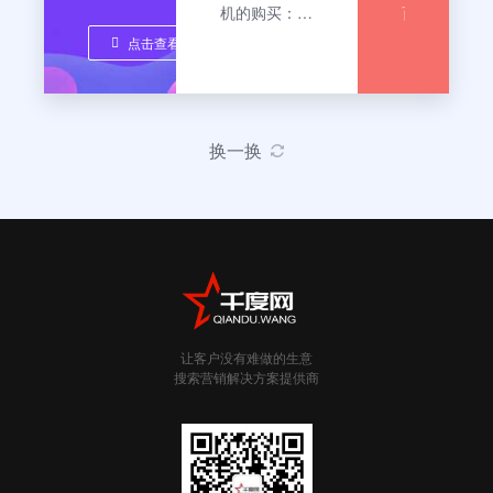
增
元/
写，
程？
务
机的购买：
百
加
次/
纸
2. 提供备案
度
器
点击查看
的
个
张
资料： 网站
云
一
备
不
（主
域名（经过实
服
项
案
符
机）
名认证） 营
务
权
前
或
业执照手机拍
器
怎
益，
准
未
照（扫描件不
（主
换一换
在
备：
准
么
能提交备案）
机）
商
网
确
法人身份证正
2. 提
备
户
站
清
反面拍照（负
供
后
已
晰
案
责人为法人只
备
台
完
完
及
需要提供法人
案
启
成
整
信息） 网站
资
流
用
工
填
负责人身份证
料：
该
信
写
程？
正反面拍照
网
功
部
者，
联系方式
站
能
备
视
让客户没有难做的生意
3. 备案客服
域
后，
案；
为
搜索营销解决方案提供商
登录备案系统
名
客
营
无
填写备案主体
（经
服
业
效
信息 4. 填写
过
窗
执
申
网站信息，上
实
口
照
请。
传营业执照和
名
将
电
一、